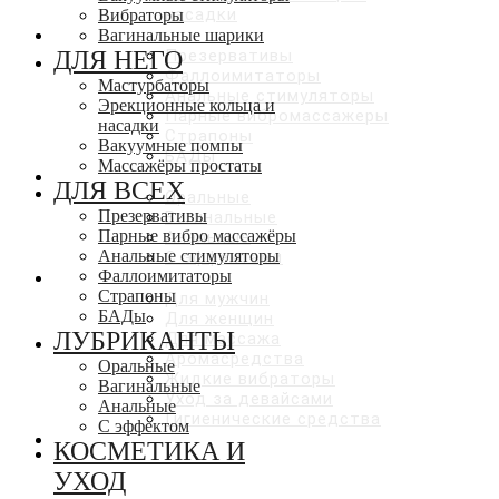
насадки
Вибраторы
ДЛЯ ВСЕХ
Вагинальные шарики
ДЛЯ НЕГО
Презервативы
Фаллоимитаторы
Мастурбаторы
Анальные стимуляторы
Эрекционные кольца и
Парные вибромассажеры
насадки
Страпоны
Вакуумные помпы
БАДы
Массажёры простаты
ЛУБРИКАНТЫ
ДЛЯ ВСЕХ
Оральные
Презервативы
Вагинальные
Парные вибро массажёры
Анальные
Анальные стимуляторы
С эффектами
Фаллоимитаторы
КОСМЕТИКА И УХОД
Страпоны
Для мужчин
БАДы
Для женщин
ЛУБРИКАНТЫ
Для массажа
Аромасредства
Оральные
Жидкие вибраторы
Вагинальные
Уход за девайсами
Анальные
Гигиенические средства
С эффектом
СКИДКИ ДО 50%
КОСМЕТИКА И
УХОД