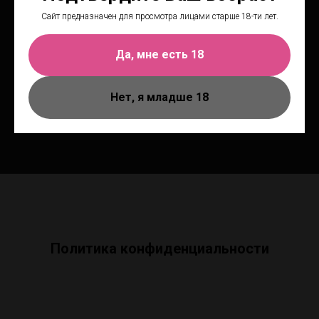
Телефон: +7 (930) 070-99-88
Сайт предназначен для просмотра лицами старше 18-ти лет.
Да, мне есть 18
Нижний Новгород, ул. Большая Покровская, 9
Пн.-вс. - 10:00-22:00
Нет, я младше 18
Политика конфиденциальности