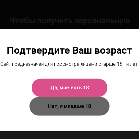
Чтобы получить персональную
сультацию, позвоните или напишите 
Подтвердите Ваш возраст
Телефон: +7 (930) 070-99-88
Сайт предназначен для просмотра лицами старше 18-ти лет.
Нижний Новгород, ул. Большая Покровская, 9
Да, мне есть 18
Пн.-вс. - 10:00-22:00
Нет, я младше 18