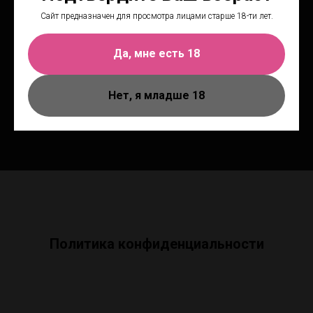
Телефон: +7 (930) 070-99-88
Сайт предназначен для просмотра лицами старше 18-ти лет.
Да, мне есть 18
Нижний Новгород, ул. Большая Покровская, 9
Пн.-вс. - 10:00-22:00
Нет, я младше 18
Политика конфиденциальности