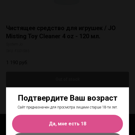
Чистящее средство для игрушек / JO
Misting Toy Cleaner 4 oz - 120 мл.
System Jo
SKU:
FS01585
1 190
руб.
Out of stock
Подтвердите Ваш возраст
Сайт предназначен для просмотра лицами старше 18-ти лет.
Да, мне есть 18