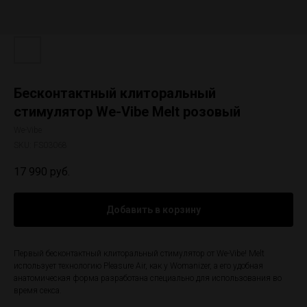
Бесконтактный клиторальный
стимулятор We-Vibe Melt розовый
We-Vibe
SKU:
FS03068
17 990
руб.
Добавить в корзину
Первый бесконтактный клиторальный стимулятор от We-Vibe! Melt
использует технологию Pleasure Air, как у Womanizer, а его удобная
анатомическая форма разработана специально для использования во
время секса.