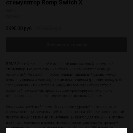
стимулятор Romp Switch X
Romp
FS02845
2990,00
руб.
3990,00
руб.
Добавить в корзину
ROMP Shine X — изящный и стильный клиторальный вакуумный
стимулятор. Бесконтактный клиторальный стимулятор оснащён
технологией Pleasure Air, что обеспечивает идеальный баланс между
пульсирующими и массирующими изменениями давления воздуха без
соприкосновения с клитором. Вакуумно-волновой стимулятор с
особенной технологией, предотвращает чрезмерную стимуляцию
нервных окончаний и гарантирует восхитительный оргазм.
Секс гаджет ромб шайн имеет 6 различных уровней интенсивности,
которые теперь максимально сбалансированы и обеспечивают плавный
переход между режимами стимуляции. Вибратор для женщин выполнен
из гипоаллергенного и полностью безопасного для тела материала –
медицинского силикона, не содержащего фталатов, BPA и латекса.