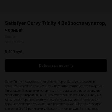
Satisfyer Curvy Trinity 4 Вибростимулятор,
черный
Satisfyer
SKU:
FS02251
5 490
руб.
Добавить в корзину
Curvy Trinity 4 - двусторонний стимулятор от Satisfyer, способный
заменить несколько секс-игрушек и подарить невиданное наслаждение!
Он оснащен 3 мощными моторчиками, что делает его использование
абсолютно универсальным. Вы можете использовать Curvy Trinity 4 в
качестве клиторального стимулятора и наслаждаться 11 режимами
вакуумно-волновой стимуляции с технологией Air Pulse, как вибратор
для зоны G с 12 режимами вибрации или как внешний стимулятор