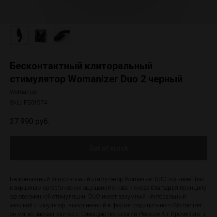
Бесконтактный клиторальный
стимулятор Womanizer Duo 2 черный
Womanizer
SKU:
FS01974
27 990
руб.
Out of stock
Бесконтактный клиторальный стимулятор Womanizer DUO поднимет Вас
к вершинам оргастических ощущений снова и снова благодаря принципу
одновременной стимуляции. DUO имеет вакумный клиторальный
женский стимулятор, выполненный в форме традиционного Womanizer -
он мягко ласкает клитор с помощью технологии Pleasure Air. Кроме того, у