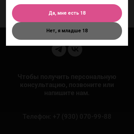
презервативов MAXUS So Sensitive из утонченного латекса, 5 контурных
презервативов с точками и ребрами MAXUS So Special.
Да, мне есть 18
Нет, я младше 18
Чтобы получить персональную
консультацию, позвоните или
напишите нам.
Телефон: +7 (930) 070-99-88