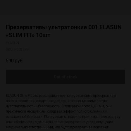
Презервативы ультратонкие 001 ELASUN
«SLIM FIT» 10шт
ELASUN
SKU:
FS02379
590
руб.
Out of stock
ELASUN Slim Fit это революционные полиуретановые презервативы
нового поколения, созданные для тех, кто ищет максимальную
чувствительность и безопасность. С толщиной всего 0,01 мм, они
практически неощутимы, создавая эффект полного слияния и
естественной близости. Полиуретан мгновенно принимает температуру
тела, обеспечивая идеальную теплопроводность и делая ощущения
максимально естественными, как будто презерватива вовсе нет.