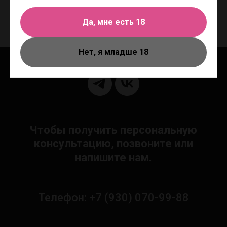
презервативов обеспечивает максимальную стимуляцию для обоих
партнеров.
Да, мне есть 18
Нет, я младше 18
Чтобы получить персональную
консультацию, позвоните или
напишите нам.
Телефон: +7 (930) 070-99-88