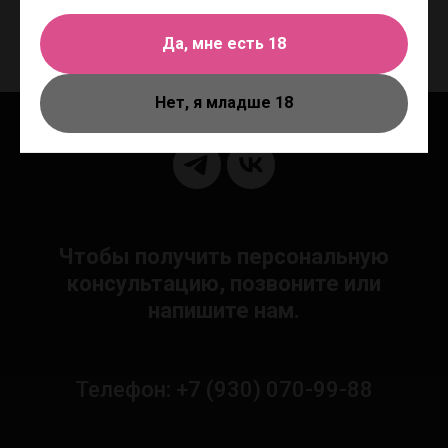
в регионе произрастания латексного дерева гевеи. in Time® Ribbed -
качаясь на волне любви.
Да, мне есть 18
Нет, я младше 18
Чтобы получить персональную
консультацию, позвоните или
напишите нам.
Телефон: +7 (930) 070-99-88