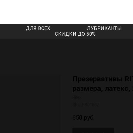
ДЛЯ ВСЕХ
ЛУБРИКАНТЫ
СКИДКИ ДО 50%
Презервативы RI
размера, латекс,
Ritex
SKU:
FS01567
650
руб.