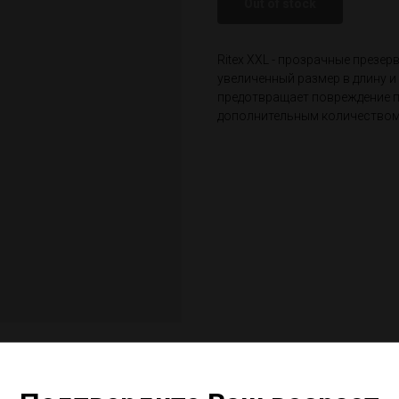
Out of stock
Ritex XXL - прозрачные презе
увеличенный размер в длину и
предотвращает повреждение п
дополнительным количеством