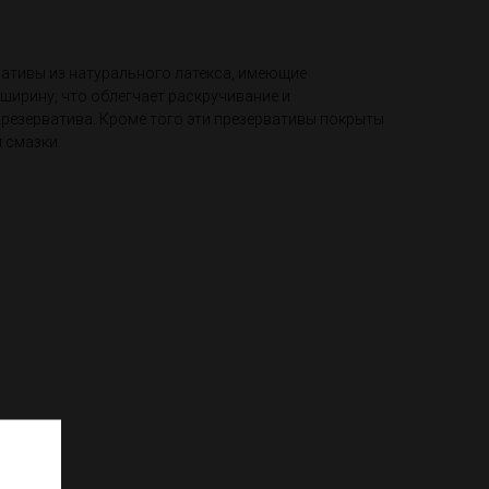
рвативы из натурального латекса, имеющие
 ширину, что облегчает раскручивание и
резерватива. Кроме того эти презервативы покрыты
 смазки.