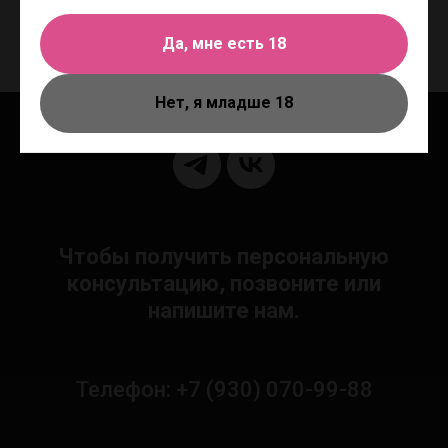
латексного дерева гевеи. in Time Classic максимальный комфорт и море
эмоций!
Да, мне есть 18
Нет, я младше 18
Чтобы получить персональную
консультацию, позвоните или
напишите нам.
Телефон: +7 (930) 070-99-88