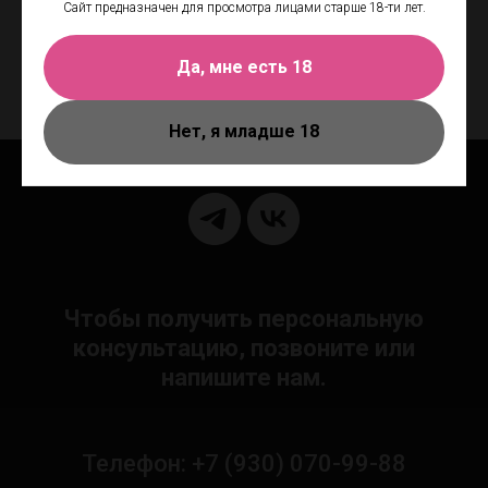
партнеру яркие и сильные чувства и эмоции вновь!
Сайт предназначен для просмотра лицами старше 18-ти лет.
Принятие этих капель незадолго до секса, способствует получению
оргазма одновременно с партнером. Эликсир поможет расслабиться,
Да, мне есть 18
поднять либидо и усилить страсть.
Нет, я младше 18
Чтобы получить персональную
консультацию, позвоните или
напишите нам.
Телефон: +7 (930) 070-99-88