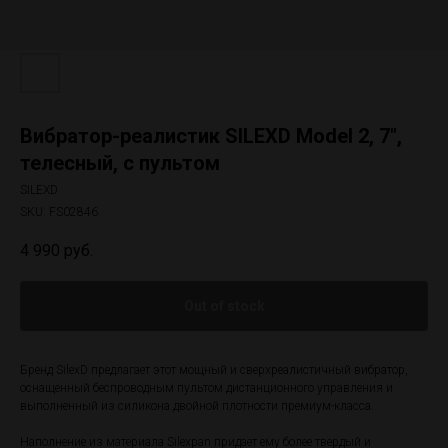
Вибратор-реалистик SILEXD Model 2, 7",
телесный, с пультом
SILEXD
SKU:
FS02846
4 990
руб.
Out of stock
Бренд SilexD предлагает этот мощный и сверхреалистичный вибратор,
оснащенный беспроводным пультом дистанционного управления и
выполненный из силикона двойной плотности премиум-класса.
Наполнение из материала Silexpan придает ему более твердый и