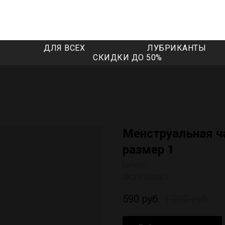
ДЛЯ ВСЕХ
ЛУБРИКАНТЫ
СКИДКИ ДО 50%
Менструальная ча
размер 1
Lunette
SKU:
FS02063
590
руб.
1 290
руб.