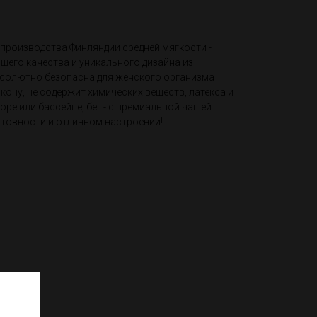
 производства Финляндии средней мягкости -
шего качества и уникального дизайна из
бсолютно безопасна для женского организма
ону, не содержит химических веществ, латекса и
оре или бассейне, бег - с премиальной чашей
готовности и отличном настроении!