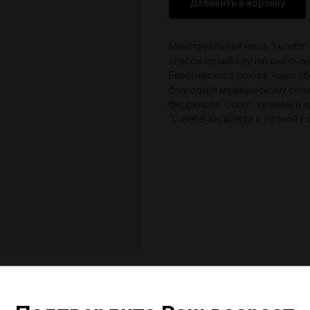
Добавить в корзину
Менструальная чаша "Lunette"
классический случай высочай
Европейского союза. Чаша а
благодаря медицинскому силик
бисфенола. Спорт, купание в м
"Lunette" вы всегда в полной 