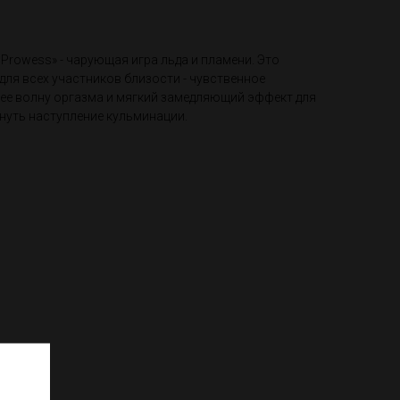
 Prowess» - чарующая игра льда и пламени. Это
ля всех участников близости - чувственное
щее волну оргазма и мягкий замедляющий эффект для
нуть наступление кульминации.