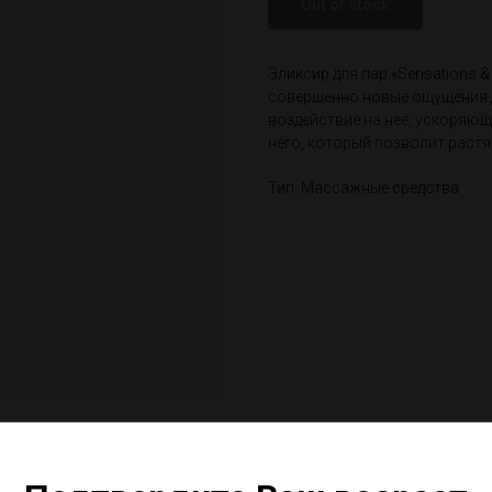
Out of stock
Эликсир для пар «Sensations &
совершенно новые ощущения д
воздействие на неё, ускоряю
него, который позволит растя
Тип: Массажные средства