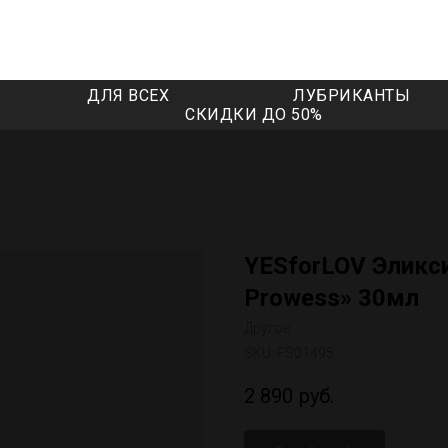
ДЛЯ ВСЕХ
ЛУБРИКАНТЫ
СКИДКИ ДО 50%
YESforLOV Эликси
Prowess» 30мл
Другое
SKU:
FS01495
2 890
руб.