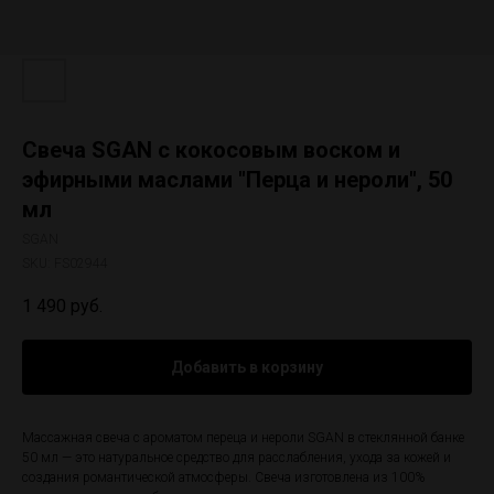
Свеча SGAN с кокосовым воском и
эфирными маслами "Перца и нероли", 50
мл
SGAN
SKU:
FS02944
1 490
руб.
Добавить в корзину
Массажная свеча с ароматом переца и нероли SGAN в стеклянной банке
50 мл — это натуральное средство для расслабления, ухода за кожей и
создания романтической атмосферы. Свеча изготовлена из 100%