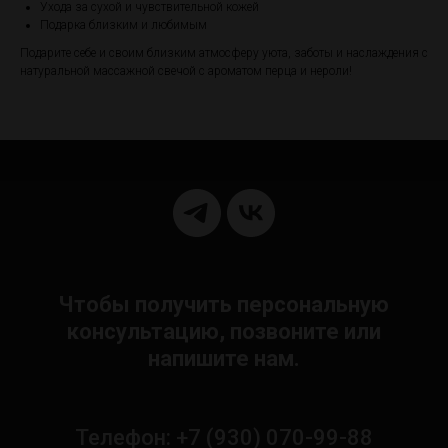
Ухода за сухой и чувствительной кожей
Подарка близким и любимым
Подарите себе и своим близким атмосферу уюта, заботы и наслаждения с
натуральной массажной свечой с ароматом перца и нероли!
Чтобы получить персональную
консультацию, позвоните или
напишите нам.
Телефон: +7 (930) 070-99-88