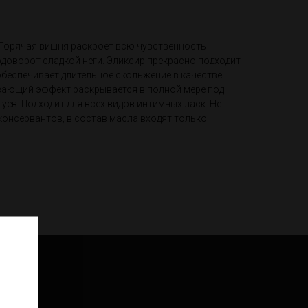
 Горячая вишня раскроет всю чувственность
одоворот сладкой неги. Эликсир прекрасно подходит
обеспечивает длительное скольжение в качестве
вающий эффект раскрывается в полной мере под
уев. Подходит для всех видов интимных ласк. Не
консервантов, в состав масла входят только