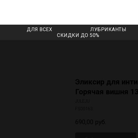
ДЛЯ ВСЕХ
ЛУБРИКАНТЫ
СКИДКИ ДО 50%
Эликсир для интим
Горячая вишня 1
JULEJU
FS00163
690,00
руб.