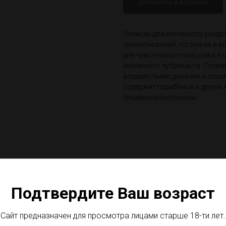
Добавить в корзину
Эликсир для интимного ухода
прикосновений, погружая в в
для чувственного массажа и 
интимного лубриканта. Согре
воздействием дыхания и поцел
содержит парабенов и других 
пищевые компоненты.
Подтвердите Ваш возраст
Сайт предназначен для просмотра лицами старше 18-ти лет.