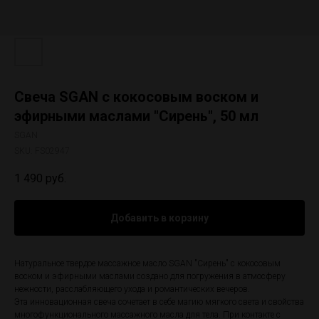
Свеча SGAN с кокосовым воском и
эфирными маслами "Сирень", 50 мл
SGAN
SKU:
FS02947
1 490
руб.
Добавить в корзину
Натуральное твердое массажное масло SGAN "Сирень" с кокосовым
воском и эфирными маслами создано для погружения в атмосферу
нежности, расслабляющего ухода и романтических вечеров.
Эта инновационная свеча сочетает в себе магию мягкого света и свойства
многофункционального массажного масла для тела. При контакте с