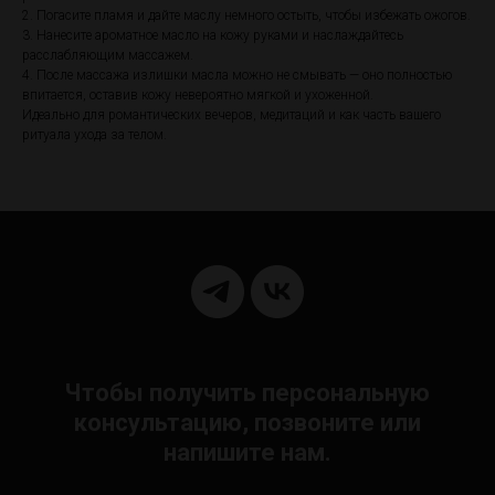
2. Погасите пламя и дайте маслу немного остыть, чтобы избежать ожогов.
3. Нанесите ароматное масло на кожу руками и наслаждайтесь
расслабляющим массажем.
4. После массажа излишки масла можно не смывать — оно полностью
впитается, оставив кожу невероятно мягкой и ухоженной.
Идеально для романтических вечеров, медитаций и как часть вашего
ритуала ухода за телом.
Чтобы получить персональную
консультацию, позвоните или
напишите нам.