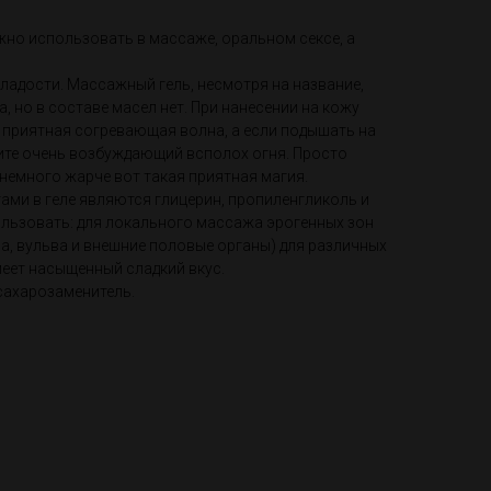
но использовать в массаже, оральном сексе, а
сладости. Массажный гель, несмотря на название,
, но в составе масел нет. При нанесении на кожу
 приятная согревающая волна, а если подышать на
чите очень возбуждающий всполох огня. Просто
немного жарче вот такая приятная магия.
ами в геле являются глицерин, пропиленгликоль и
ользовать: для локального массажа эрогенных зон
ла, вульва и внешние половые органы) для различных
имеет насыщенный сладкий вкус.
 сахарозаменитель.