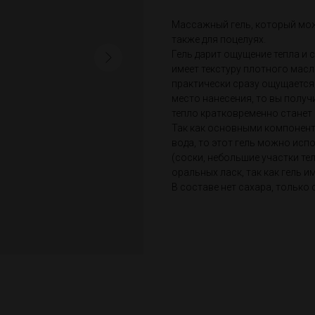
Массажный гель, который мож
также для поцелуях.
Гель дарит ощущение тепла и 
имеет текстуру плотного масла
практически сразу ощущается
место нанесения, то вы полу
тепло кратковременно станет 
Так как основными компонент
вода, то этот гель можно исп
(соски, небольшие участки те
оральных ласк, так как гель 
В составе нет сахара, только