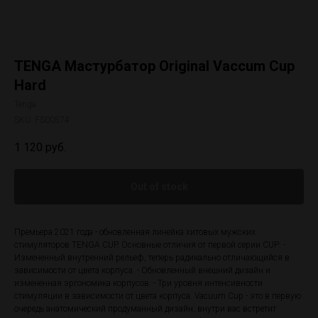
TENGA Мастурбатор Original Vaccum Cup
Hard
Tenga
SKU:
FS00574
1 120
руб.
Out of stock
Премьера 2021 года - обновленная линейка хитовых мужских
стимуляторов TENGA CUP. Основные отличия от первой серии CUP: -
Измененный внутренний рельеф, теперь радикально отличающийся в
зависимости от цвета корпуса. - Обновленный внешний дизайн и
измененная эргономика корпусов. - Три уровня интенсивности
стимуляции в зависимости от цвета корпуса. Vacuum Cup - это в первую
очередь анатомический продуманный дизайн: внутри вас встретит