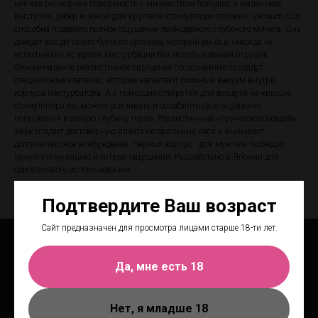
мягкая рельефная поверхность с множеством больших и маленьких
выступов, ребер и зоной для круговой стимуляции головки. Vacuum Cup
способна подарить полное ощущение легендарного глубокого минета. Она
доведет вас до такого бурного оргазма, который вы еще никогда не
испытывали во время мастурбации без использования игрушек.
Феноменальное реалистичное ощущение посасывания создадут
специальные клапаны, которые нагнетают сильный вакуум внутри
корпуса мастурбатора. А с помощью отверстия для воздуха на крышке
стимулятора вы можете усиливать и ослаблять свое ощущение
погружения в самую глубину горла. Реалистичный «причмокивающий»
звук создает достоверную иллюзию оральных ласк и вызывает
дополнительное возбуждение. Черный корпус - для мужчин любящих
яркую стимуляцию и острые ощущения. Разработано в Японии для
одноразового использования.
Подтвердите Ваш возраст
Сайт предназначен для просмотра лицами старше 18-ти лет.
Да, мне есть 18
Нет, я младше 18