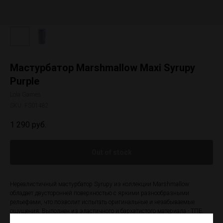
Мастурбатор Marshmallow Maxi Syrupy
Purple
Lola Games
SKU:
FS01482
1 290
руб.
Out of stock
Нереалистичный мастурбатор Syrupy из коллекции Marshmallow
обладает двусторонней поверхностью с яркими разнообразными
рельефами, что позволит испытать оригинальные и незабываемые
ощущения. Выполнен из эластичного и бархатистого материала - ТПЕ.
Отлично тянется и подходит для любого размера. Можно использовать