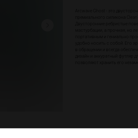
Arcwave Ghost - это двусторо
премиального силикона CleanT
Двусторонние ребристые пов
мастурбации, а прочная, но л
портативным и гениально прос
удобно носить с собой. Его 
в обращении и всегда обеспеч
дизайн и аккуратный футляр 
позволяют хранить его незаме