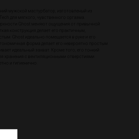
нний мужской мастурбатор, изготовленый из
ech для мягкого, чувственного оргазма.
ерхности Ghost меняют ощущения от привычной
егкая конструкция делает его практичным,
тым. Ghost идеально помещается в руке и его
эргономичная форма делает его невероятно простым
ивает идеальный захват. Кроме того, его тонкий
для хранения с вентиляционными отверстиями
тно и гигиенично.