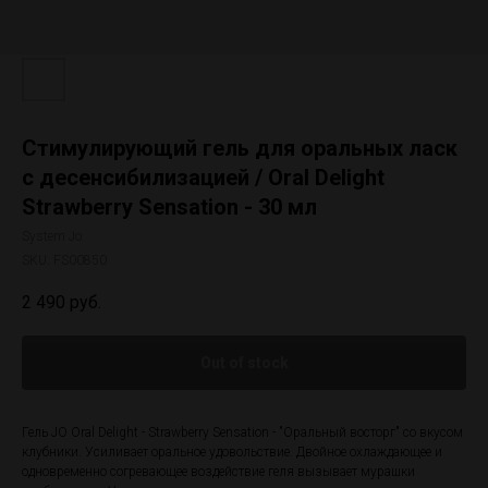
Стимулирующий гель для оральных ласк
с десенсибилизацией / Oral Delight
Strawberry Sensation - 30 мл
System Jo
SKU:
FS00850
2 490
руб.
Out of stock
Гель JO Oral Delight - Strawberry Sensation - "Оральный восторг" со вкусом
клубники. Усиливает оральное удовольствие. Двойное охлаждающее и
одновременно согревающее воздействие геля вызывает мурашки