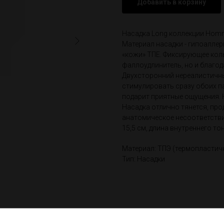
Добавить в корзину
Насадка Long коллекции Homm
Материал насадки - гипоалле
«кожи» ТПЕ. Фиксирующее кол
фаллоудлинитель, но и благо
Двухсторонний нереалистичн
стимулировать сразу обоих п
подарит приятные ощущения. 
Насадка отлично тянется, пр
анатомическое несоответстви
15,5 см, длина внутреннего то
Материал: ТПЭ (термопластич
Тип: Насадки