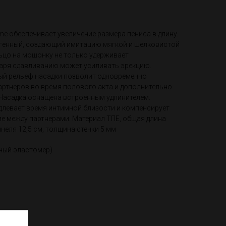
e обеспечивает увеличение размера пениса в длину.
ргенный, создающий имитацию мягкой и шелковистой
ьцо на мошонку не только удерживает
даря сдавливанию может усиливать эрекцию.
ый рельеф насадки позволит одновременно
артнеров во время полового акта и дополнительно
Насадка оснащена встроенным удлинителем.
одлевает время интимной близости и компенсирует
е между партнерами. Материал ТПЕ, общая длина
ннеля 12,5 см, толщина стенки 5 мм
ный эластомер)