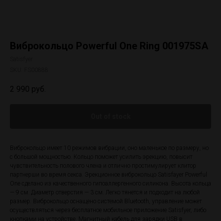
Виброкольцо Powerful One Ring 001975SA
Satisfyer
SKU:
FS00888
2 990
руб.
Out of stock
Виброкольцо имеет 10 режимов вибрации, оно маленькое по размеру, но
с большой мощностью. Кольцо поможет усилить эрекцию, повысит
чувствительность полового члена и отлично простимулирует клитор
партнерши во время секса. Эрекционное виброкольцо Satisfayer Powerful
One сделано из качественного гипоаллергенного силикона. Высота кольца
— 9 см. Диаметр отверстия — 3 см. Легко тянется и подходит на любой
размер. Виброкольцо оснащено системой Bluetooth, управление может
осуществляться через бесплатное мобильное приложение Satisfyer, либо
кнопками на устройстве. Магнитный кабель для зарядки USB в