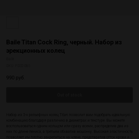
Baile Titan Cock Ring, черный. Набор из
эрекционных колец
Baile
SKU:
FS02085
990
руб.
Out of stock
Набор из 3-х рельефных колец Titan позволит вам подобрать идеальную
комбинацию благодаря различию в диаметрах и текстуре. Вы можете
воспользоваться одним кольцом или сразу всеми, распределив два из
них по длине пениса, а третьим обхватив мошонку. Высокая эластичность
позволяет им плотно закрепиться на члене, предотвратив отток крови и