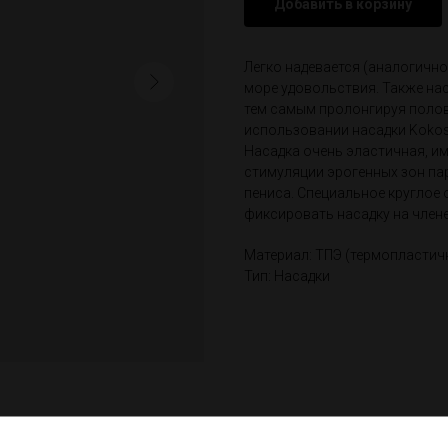
Добавить в корзину
Легко надевается (аналогично
море удовольствия. Также на
тем самым пролонгируя полово
использовании насадки Kokos
Насадка очень эластичная, им
стимуляции эрогенных зон пар
пениса. Специальное круглое
фиксировать насадку на члене
Материал: ТПЭ (термопластич
Тип: Насадки