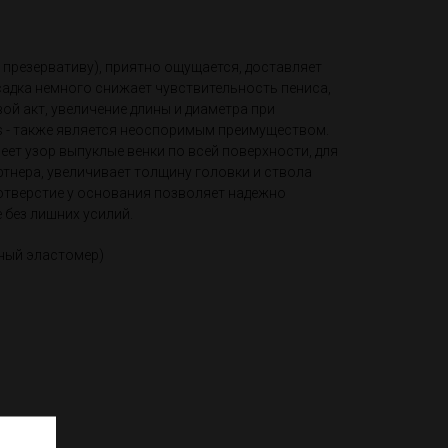
 презервативу), приятно ощущается, доставляет
садка немного снижает чувствительность пениса,
й акт, увеличение длины и диаметра при
 - также является неоспоримым преимуществом.
еет узор выпуклые венки по всей поверхности, для
тнера, увеличивает толщину головки и ствола
 отверстие у основания позволяет надежно
 без лишних усилий.
ный эластомер)