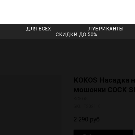
ДЛЯ ВСЕХ
ЛУБРИКАНТЫ
СКИДКИ ДО 50%
KOKOS Насадка н
мошонки COCK S
KOKOS
SKU:
FS02110
2 290
руб.