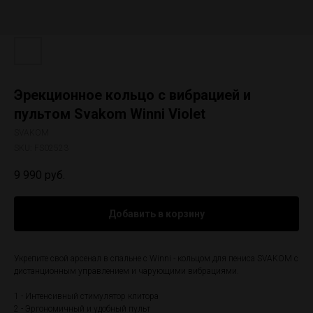
Эрекционное кольцо с вибрацией и
пультом Svakom Winni Violet
SVAKOM
SKU:
FS02523
9 990
руб.
Добавить в корзину
Укрепите свой арсенал в спальне с Winni - кольцом для пениса SVAKOM с
дистанционным управлением и чарующими вибрациями.
1 - Интенсивный стимулятор клитора
2 - Эргономичный и удобный пульт