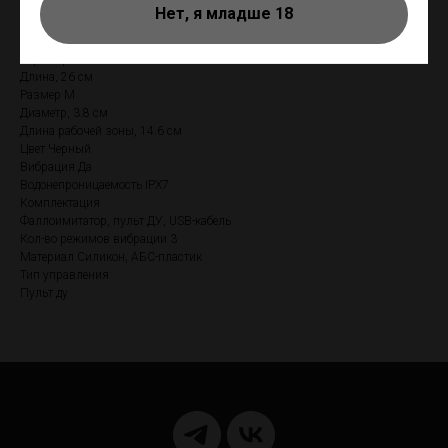
Нет, я младше 18
Чувствуйте больше. Чувствуйте глубже. Вместе с Strap-on-me
Характеристики
Длина, 26 см
Размер M
Диаметр, 3.8 см
Длина рабочей зоны, 14.6 см
Цвет Черный
Вибрация Да
Водонепроницаемость IPX7
Комплектация
Фаллоимитатор, пульт ДУ, USB-кабель
Кол-во режимов вибрации 3
Материал Силикон, АБС-пластик
Тип управления
Пульт ду