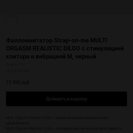
Фаллоимитатор Strap-on-me MULTI
ORGASM REALISTIC DILDO с стимуляцией
клитора и вибрацией M, черный
Strap-on-me
SKU:
FS03080
15 990
руб.
Добавить в корзину
Multi Orgasm Realistic Dildo — Новое поколение реалистичного
удовольствия
Multi Orgasm Realistic Dildo — это переосмысление культового девайса.