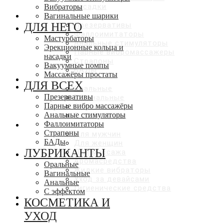
насадки
Вибраторы
ДЛЯ ВСЕХ
Вагинальные шарики
ДЛЯ НЕГО
Презервативы
Фаллоимитаторы
Мастурбаторы
Анальные стимуляторы
Эрекционные кольца и
Парные вибромассажеры
насадки
Страпоны
Вакуумные помпы
БАДы
Массажёры простаты
ЛУБРИКАНТЫ
ДЛЯ ВСЕХ
Оральные
Презервативы
Вагинальные
Парные вибро массажёры
Анальные
Анальные стимуляторы
С эффектами
Фаллоимитаторы
КОСМЕТИКА И УХОД
Страпоны
Для мужчин
БАДы
Для женщин
ЛУБРИКАНТЫ
Для массажа
Аромасредства
Оральные
Жидкие вибраторы
Вагинальные
Уход за девайсами
Анальные
Гигиенические средства
С эффектом
СКИДКИ ДО 50%
КОСМЕТИКА И
УХОД