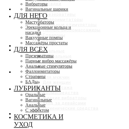
насадки
Вибраторы
ДЛЯ ВСЕХ
Вагинальные шарики
ДЛЯ НЕГО
Презервативы
Фаллоимитаторы
Мастурбаторы
Анальные стимуляторы
Эрекционные кольца и
Парные вибромассажеры
насадки
Страпоны
Вакуумные помпы
БАДы
Массажёры простаты
ЛУБРИКАНТЫ
ДЛЯ ВСЕХ
Оральные
Презервативы
Вагинальные
Парные вибро массажёры
Анальные
Анальные стимуляторы
С эффектами
Фаллоимитаторы
КОСМЕТИКА И УХОД
Страпоны
Для мужчин
БАДы
Для женщин
ЛУБРИКАНТЫ
Для массажа
Аромасредства
Оральные
Жидкие вибраторы
Вагинальные
Уход за девайсами
Анальные
Гигиенические средства
С эффектом
СКИДКИ ДО 50%
КОСМЕТИКА И
УХОД