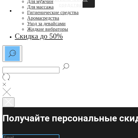
Для мужчин
средства
Для массажа
СКИДКИ ДО 50%
Гигиенические средства
Аромасредства
Уход за девайсами
Жидкие вибраторы
Скидка до 50%
Получайте персональные скид