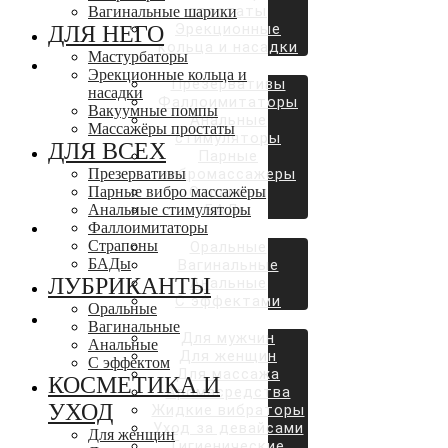
простаты
Вагинальные шарики
Эрекционные
ДЛЯ НЕГО
кольца и насадки
Мастурбаторы
ДЛЯ ВСЕХ
Эрекционные кольца и
Презервативы
насадки
Фаллоимитаторы
Вакуумные помпы
Анальные
Массажёры простаты
стимуляторы
ДЛЯ ВСЕХ
Парные
Презервативы
вибромассажеры
Парные вибро массажёры
Страпоны
Анальные стимуляторы
БАДы
Фаллоимитаторы
ЛУБРИКАНТЫ
Страпоны
Оральные
БАДы
Вагинальные
ЛУБРИКАНТЫ
Анальные
С эффектами
Оральные
КОСМЕТИКА И УХОД
Вагинальные
Для мужчин
Анальные
Для женщин
С эффектом
Для массажа
КОСМЕТИКА И
Аромасредства
УХОД
Жидкие вибраторы
Уход за девайсами
Для женщин
Гигиенические