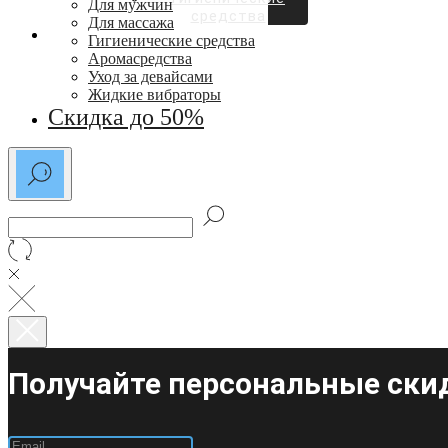
Для мужчин
средства
Для массажа
СКИДКИ ДО 50%
Гигиенические средства
Аромасредства
Уход за девайсами
Жидкие вибраторы
Скидка до 50%
Получайте персональные скид