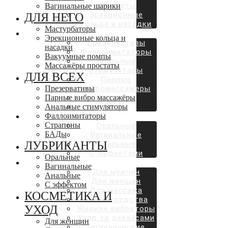
простаты
Вагинальные шарики
Эрекционные
ДЛЯ НЕГО
кольца и насадки
Мастурбаторы
ДЛЯ ВСЕХ
Эрекционные кольца и
Презервативы
насадки
Фаллоимитаторы
Вакуумные помпы
Анальные
Массажёры простаты
стимуляторы
ДЛЯ ВСЕХ
Парные
Презервативы
вибромассажеры
Парные вибро массажёры
Страпоны
Анальные стимуляторы
БАДы
Фаллоимитаторы
ЛУБРИКАНТЫ
Страпоны
Оральные
БАДы
Вагинальные
ЛУБРИКАНТЫ
Анальные
С эффектами
Оральные
КОСМЕТИКА И УХОД
Вагинальные
Для мужчин
Анальные
Для женщин
С эффектом
Для массажа
КОСМЕТИКА И
Аромасредства
УХОД
Жидкие вибраторы
Уход за девайсами
Для женщин
Гигиенические