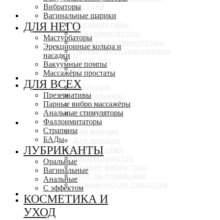
насадки
Вибраторы
ДЛЯ ВСЕХ
Вагинальные шарики
ДЛЯ НЕГО
Презервативы
Фаллоимитаторы
Мастурбаторы
Анальные стимуляторы
Эрекционные кольца и
Парные вибромассажеры
насадки
Страпоны
Вакуумные помпы
БАДы
Массажёры простаты
ЛУБРИКАНТЫ
ДЛЯ ВСЕХ
Оральные
Презервативы
Вагинальные
Парные вибро массажёры
Анальные
Анальные стимуляторы
С эффектами
Фаллоимитаторы
КОСМЕТИКА И УХОД
Страпоны
Для мужчин
БАДы
Для женщин
ЛУБРИКАНТЫ
Для массажа
Аромасредства
Оральные
Жидкие вибраторы
Вагинальные
Уход за девайсами
Анальные
Гигиенические средства
С эффектом
СКИДКИ ДО 50%
КОСМЕТИКА И
УХОД