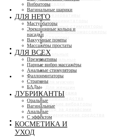
насадки
Вибраторы
ДЛЯ ВСЕХ
Вагинальные шарики
ДЛЯ НЕГО
Презервативы
Фаллоимитаторы
Мастурбаторы
Анальные стимуляторы
Эрекционные кольца и
Парные вибромассажеры
насадки
Страпоны
Вакуумные помпы
БАДы
Массажёры простаты
ЛУБРИКАНТЫ
ДЛЯ ВСЕХ
Оральные
Презервативы
Вагинальные
Парные вибро массажёры
Анальные
Анальные стимуляторы
С эффектами
Фаллоимитаторы
КОСМЕТИКА И УХОД
Страпоны
Для мужчин
БАДы
Для женщин
ЛУБРИКАНТЫ
Для массажа
Аромасредства
Оральные
Жидкие вибраторы
Вагинальные
Уход за девайсами
Анальные
Гигиенические средства
С эффектом
СКИДКИ ДО 50%
КОСМЕТИКА И
УХОД