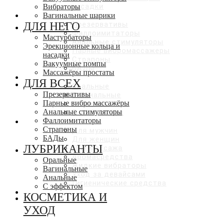
насадки
Вибраторы
ДЛЯ ВСЕХ
Вагинальные шарики
ДЛЯ НЕГО
Презервативы
Фаллоимитаторы
Мастурбаторы
Анальные стимуляторы
Эрекционные кольца и
Парные вибромассажеры
насадки
Страпоны
Вакуумные помпы
БАДы
Массажёры простаты
ЛУБРИКАНТЫ
ДЛЯ ВСЕХ
Оральные
Презервативы
Вагинальные
Парные вибро массажёры
Анальные
Анальные стимуляторы
С эффектами
Фаллоимитаторы
КОСМЕТИКА И УХОД
Страпоны
Для мужчин
БАДы
Для женщин
ЛУБРИКАНТЫ
Для массажа
Аромасредства
Оральные
Жидкие вибраторы
Вагинальные
Уход за девайсами
Анальные
Гигиенические средства
С эффектом
СКИДКИ ДО 50%
КОСМЕТИКА И
УХОД