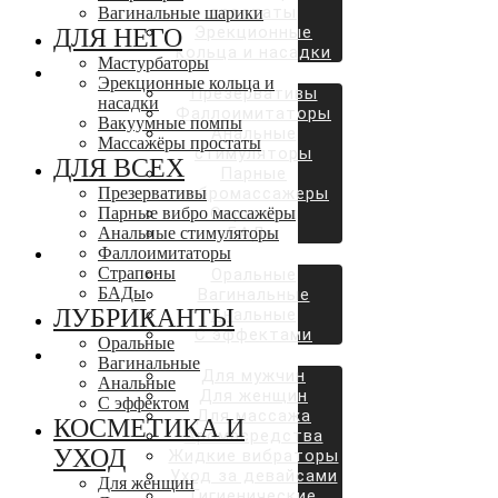
простаты
Вагинальные шарики
Эрекционные
ДЛЯ НЕГО
кольца и насадки
Мастурбаторы
ДЛЯ ВСЕХ
Эрекционные кольца и
Презервативы
насадки
Фаллоимитаторы
Вакуумные помпы
Анальные
Массажёры простаты
стимуляторы
ДЛЯ ВСЕХ
Парные
Презервативы
вибромассажеры
Парные вибро массажёры
Страпоны
Анальные стимуляторы
БАДы
Фаллоимитаторы
ЛУБРИКАНТЫ
Страпоны
Оральные
БАДы
Вагинальные
ЛУБРИКАНТЫ
Анальные
С эффектами
Оральные
КОСМЕТИКА И УХОД
Вагинальные
Для мужчин
Анальные
Для женщин
С эффектом
Для массажа
КОСМЕТИКА И
Аромасредства
УХОД
Жидкие вибраторы
Уход за девайсами
Для женщин
Гигиенические