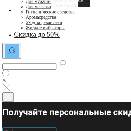
Для мужчин
средства
Для массажа
СКИДКИ ДО 50%
Гигиенические средства
Аромасредства
Уход за девайсами
Жидкие вибраторы
Скидка до 50%
Получайте персональные скид