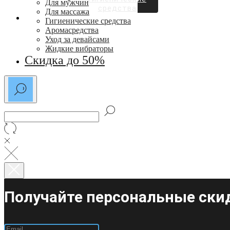
Для мужчин
средства
Для массажа
СКИДКИ ДО 50%
Гигиенические средства
Аромасредства
Уход за девайсами
Жидкие вибраторы
Скидка до 50%
Получайте персональные скид