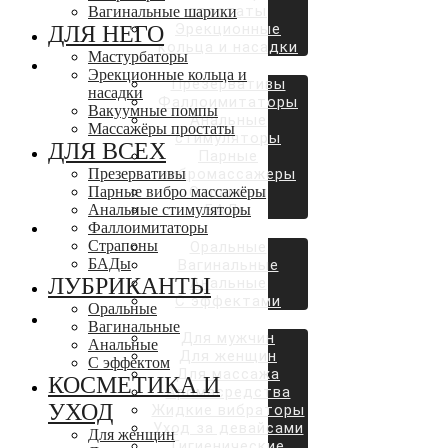
простаты
Вагинальные шарики
Эрекционные
ДЛЯ НЕГО
кольца и насадки
Мастурбаторы
ДЛЯ ВСЕХ
Эрекционные кольца и
Презервативы
насадки
Фаллоимитаторы
Вакуумные помпы
Анальные
Массажёры простаты
стимуляторы
ДЛЯ ВСЕХ
Парные
Презервативы
вибромассажеры
Парные вибро массажёры
Страпоны
Анальные стимуляторы
БАДы
Фаллоимитаторы
ЛУБРИКАНТЫ
Страпоны
Оральные
БАДы
Вагинальные
ЛУБРИКАНТЫ
Анальные
С эффектами
Оральные
КОСМЕТИКА И УХОД
Вагинальные
Для мужчин
Анальные
Для женщин
С эффектом
Для массажа
КОСМЕТИКА И
Аромасредства
УХОД
Жидкие вибраторы
Уход за девайсами
Для женщин
Гигиенические