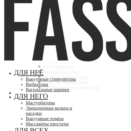
Анальные стимуляторы
Парные вибромассажеры
Страпоны
БАДы
ЛУБРИКАНТЫ
Оральные
Вагинальные
Анальные
С эффектами
КОСМЕТИКА И УХОД
Для мужчин
Для женщин
Для массажа
ДЛЯ НЕЁ
Аромасредства
Жидкие вибраторы
Вакуумные стимуляторы
Уход за девайсами
Вибраторы
Гигиенические средства
Вагинальные шарики
СКИДКИ ДО 50%
ДЛЯ НЕГО
Мастурбаторы
Эрекционные кольца и
насадки
Вакуумные помпы
Массажёры простаты
ДЛЯ ВСЕХ