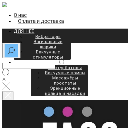
О нас
Оплата и доставка
ДЛЯ НЕЁ
Вибраторы
Вагинальные
шарики
Вакуумные
стимуляторы
ДЛЯ НЕГО
Мастурбаторы
Вакуумные помпы
Массажёры
простаты
Эрекционные
кольца и насадки
ДЛЯ ВСЕХ
Презервативы
Фаллоимитаторы
Анальные
стимуляторы
Парные