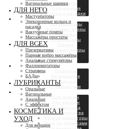
простаты
Вагинальные шарики
Эрекционные
ДЛЯ НЕГО
кольца и насадки
Мастурбаторы
ДЛЯ ВСЕХ
Эрекционные кольца и
Презервативы
насадки
Фаллоимитаторы
Вакуумные помпы
Анальные
Массажёры простаты
стимуляторы
ДЛЯ ВСЕХ
Парные
Презервативы
вибромассажеры
Парные вибро массажёры
Страпоны
Анальные стимуляторы
БАДы
Фаллоимитаторы
ЛУБРИКАНТЫ
Страпоны
Оральные
БАДы
Вагинальные
ЛУБРИКАНТЫ
Анальные
С эффектами
Оральные
КОСМЕТИКА И УХОД
Вагинальные
Для мужчин
Анальные
Для женщин
С эффектом
Для массажа
КОСМЕТИКА И
Аромасредства
УХОД
Жидкие вибраторы
Уход за девайсами
Для женщин
Гигиенические