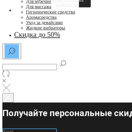
Для мужчин
средства
Для массажа
СКИДКИ ДО 50%
Гигиенические средства
Аромасредства
Уход за девайсами
Жидкие вибраторы
Скидка до 50%
Получайте персональные скид