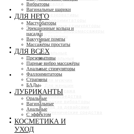
насадки
Вибраторы
ДЛЯ ВСЕХ
Вагинальные шарики
ДЛЯ НЕГО
Презервативы
Фаллоимитаторы
Мастурбаторы
Анальные стимуляторы
Эрекционные кольца и
Парные вибромассажеры
насадки
Страпоны
Вакуумные помпы
БАДы
Массажёры простаты
ЛУБРИКАНТЫ
ДЛЯ ВСЕХ
Оральные
Презервативы
Вагинальные
Парные вибро массажёры
Анальные
Анальные стимуляторы
С эффектами
Фаллоимитаторы
КОСМЕТИКА И УХОД
Страпоны
Для мужчин
БАДы
Для женщин
ЛУБРИКАНТЫ
Для массажа
Аромасредства
Оральные
Жидкие вибраторы
Вагинальные
Уход за девайсами
Анальные
Гигиенические средства
С эффектом
СКИДКИ ДО 50%
КОСМЕТИКА И
УХОД