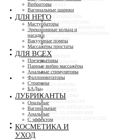
насадки
Вибраторы
ДЛЯ ВСЕХ
Вагинальные шарики
ДЛЯ НЕГО
Презервативы
Фаллоимитаторы
Мастурбаторы
Анальные стимуляторы
Эрекционные кольца и
Парные вибромассажеры
насадки
Страпоны
Вакуумные помпы
БАДы
Массажёры простаты
ЛУБРИКАНТЫ
ДЛЯ ВСЕХ
Оральные
Презервативы
Вагинальные
Парные вибро массажёры
Анальные
Анальные стимуляторы
С эффектами
Фаллоимитаторы
КОСМЕТИКА И УХОД
Страпоны
Для мужчин
БАДы
Для женщин
ЛУБРИКАНТЫ
Для массажа
Аромасредства
Оральные
Жидкие вибраторы
Вагинальные
Уход за девайсами
Анальные
Гигиенические средства
С эффектом
СКИДКИ ДО 50%
КОСМЕТИКА И
УХОД