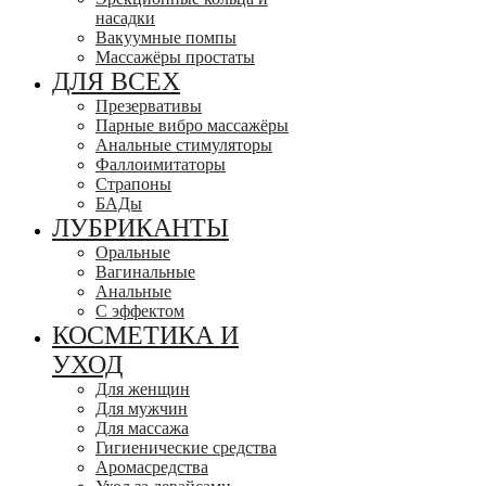
насадки
Вакуумные помпы
Массажёры простаты
ДЛЯ ВСЕХ
Презервативы
Парные вибро массажёры
Анальные стимуляторы
Фаллоимитаторы
Страпоны
БАДы
ЛУБРИКАНТЫ
Оральные
Вагинальные
Анальные
С эффектом
КОСМЕТИКА И
УХОД
Для женщин
Для мужчин
Для массажа
Гигиенические средства
Аромасредства