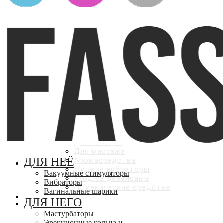
насадки
ДЛЯ ВСЕХ
Презервативы
Фаллоимитаторы
Анальные стимуляторы
Парные вибромассажеры
Страпоны
БАДы
ЛУБРИКАНТЫ
Оральные
Вагинальные
Анальные
С эффектами
КОСМЕТИКА И УХОД
Для мужчин
Для женщин
Для массажа
ДЛЯ НЕЁ
Аромасредства
Жидкие вибраторы
Вакуумные стимуляторы
Уход за девайсами
Вибраторы
Гигиенические средства
Вагинальные шарики
СКИДКИ ДО 50%
ДЛЯ НЕГО
Мастурбаторы
Эрекционные кольца и