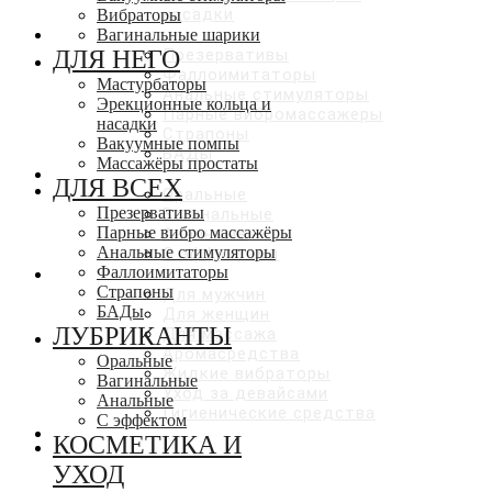
насадки
Вибраторы
ДЛЯ ВСЕХ
Вагинальные шарики
ДЛЯ НЕГО
Презервативы
Фаллоимитаторы
Мастурбаторы
Анальные стимуляторы
Эрекционные кольца и
Парные вибромассажеры
насадки
Страпоны
Вакуумные помпы
БАДы
Массажёры простаты
ЛУБРИКАНТЫ
ДЛЯ ВСЕХ
Оральные
Презервативы
Вагинальные
Парные вибро массажёры
Анальные
Анальные стимуляторы
С эффектами
Фаллоимитаторы
КОСМЕТИКА И УХОД
Страпоны
Для мужчин
БАДы
Для женщин
ЛУБРИКАНТЫ
Для массажа
Аромасредства
Оральные
Жидкие вибраторы
Вагинальные
Уход за девайсами
Анальные
Гигиенические средства
С эффектом
СКИДКИ ДО 50%
КОСМЕТИКА И
УХОД