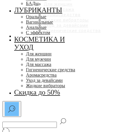
БАДы
Для женщин
ЛУБРИКАНТЫ
Для массажа
Аромасредства
Оральные
Жидкие вибраторы
Вагинальные
Уход за девайсами
Анальные
Гигиенические средства
С эффектом
СКИДКИ ДО 50%
КОСМЕТИКА И
УХОД
Для женщин
Для мужчин
Для массажа
Гигиенические средства
Аромасредства
Уход за девайсами
Жидкие вибраторы
Скидка до 50%