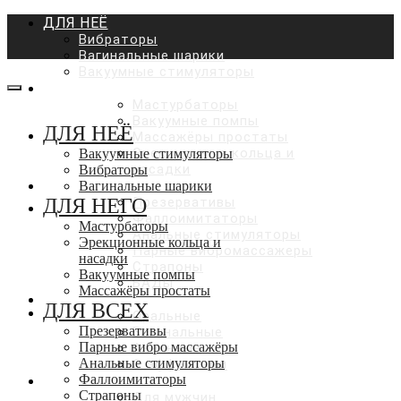
ДЛЯ НЕЁ
Вибраторы
Вагинальные шарики
Вакуумные стимуляторы
ДЛЯ НЕГО
Мастурбаторы
Вакуумные помпы
ДЛЯ НЕЁ
Массажёры простаты
Эрекционные кольца и
Вакуумные стимуляторы
насадки
Вибраторы
ДЛЯ ВСЕХ
Вагинальные шарики
ДЛЯ НЕГО
Презервативы
Фаллоимитаторы
Мастурбаторы
Анальные стимуляторы
Эрекционные кольца и
Парные вибромассажеры
насадки
Страпоны
Вакуумные помпы
БАДы
Массажёры простаты
ЛУБРИКАНТЫ
ДЛЯ ВСЕХ
Оральные
Презервативы
Вагинальные
Парные вибро массажёры
Анальные
Анальные стимуляторы
С эффектами
Фаллоимитаторы
КОСМЕТИКА И УХОД
Страпоны
Для мужчин